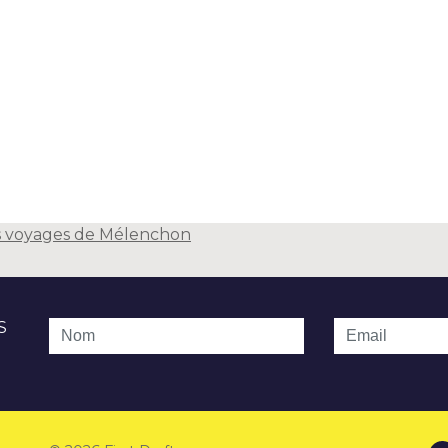
es voyages de Mélenchon
S
Nom
Email