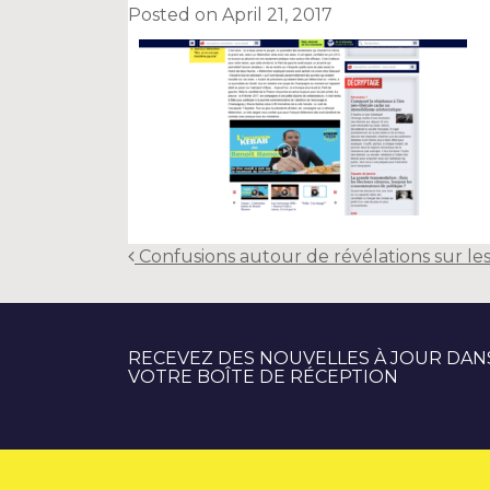
Posted on
April 21, 2017
Post
Confusions autour de révélations sur l
navigation
RECEVEZ DES NOUVELLES À JOUR DAN
VOTRE BOÎTE DE RÉCEPTION