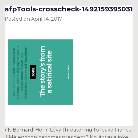
afpTools-crosscheck-1492159395031
Posted on
April 14, 2017
Post
Is Bernard-Henri Lévy threatening to leave France
navigation
if Mélenchon becomes president? No, it was a joke