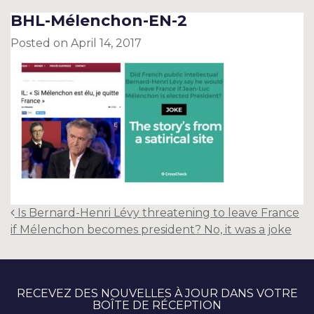
BHL-Mélenchon-EN-2
Posted on
April 14, 2017
Post
Is Bernard-Henri Lévy threatening to leave France
navigation
if Mélenchon becomes president? No, it was a joke
RECEVEZ DES NOUVELLES À JOUR DANS VOTRE
BOÎTE DE RÉCEPTION