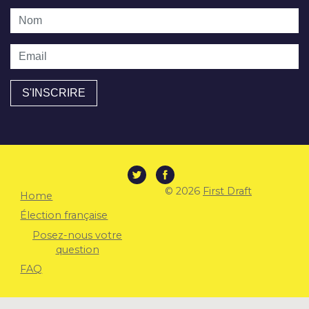
Nom
Email
© 2026
First Draft
Home
Élection française
Posez-nous votre
question
FAQ