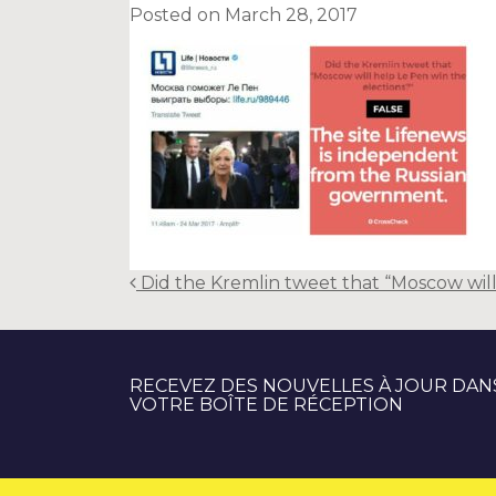
Posted on
March 28, 2017
Post
Did the Kremlin tweet that “Moscow will
navigation
RECEVEZ DES NOUVELLES À JOUR DAN
VOTRE BOÎTE DE RÉCEPTION