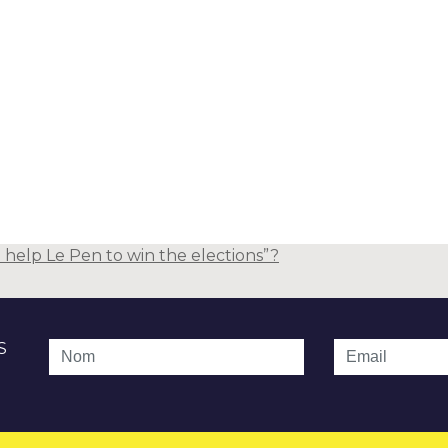
 help Le Pen to win the elections”?
S
Nom
Email