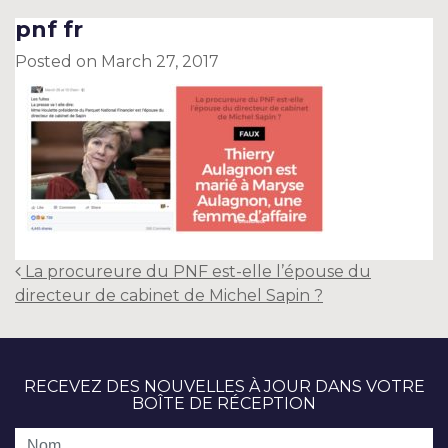
pnf fr
Posted on
March 27, 2017
Post
La procureure du PNF est-elle l’épouse du
navigation
directeur de cabinet de Michel Sapin ?
RECEVEZ DES NOUVELLES À JOUR DANS VOTRE
BOÎTE DE RÉCEPTION
Nom