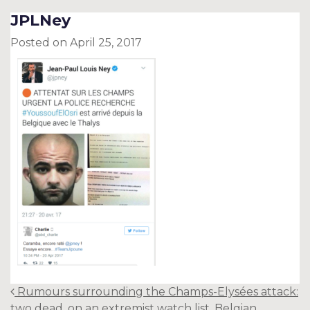
JPLNey
Posted on
April 25, 2017
Post
Rumours surrounding the Champs-Elysées attack:
navigation
two dead, on an extremist watch list, Belgian