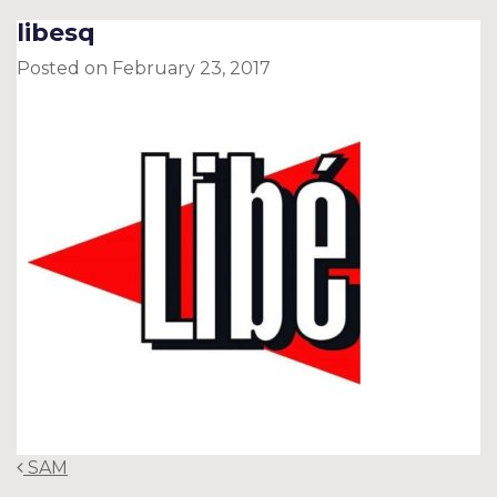
libesq
Posted on
February 23, 2017
Post
SAM
navigation