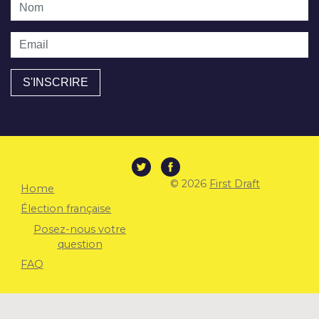
Nom
Email
© 2026
First Draft
Home
Élection française
Posez-nous votre
question
FAQ