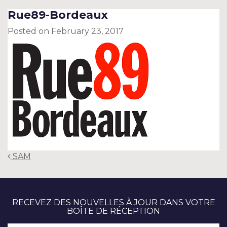
Rue89-Bordeaux
Posted on
February 23, 2017
Post
SAM
navigation
RECEVEZ DES NOUVELLES À JOUR DANS VOTRE
BOÎTE DE RÉCEPTION