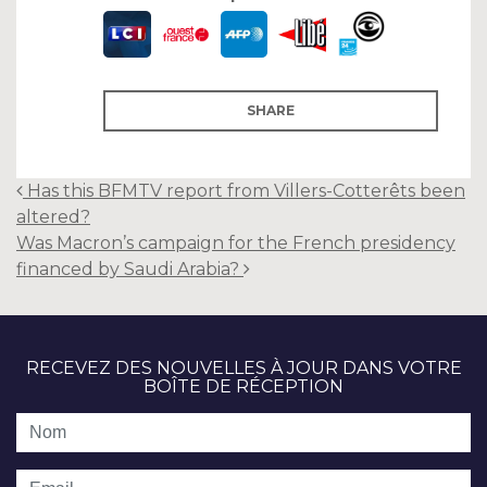
SHARE
Post
Has this BFMTV report from Villers-Cotterêts been
navigation
altered?
Was Macron’s campaign for the French presidency
financed by Saudi Arabia?
RECEVEZ DES NOUVELLES À JOUR DANS VOTRE
BOÎTE DE RÉCEPTION
Nom
Email