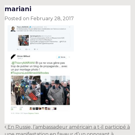
mariani
Posted on
February 28, 2017
Post
En Russie, l’ambassadeur américain a t-il participé à
navigation
une manifestation en faveur d’un opposant à