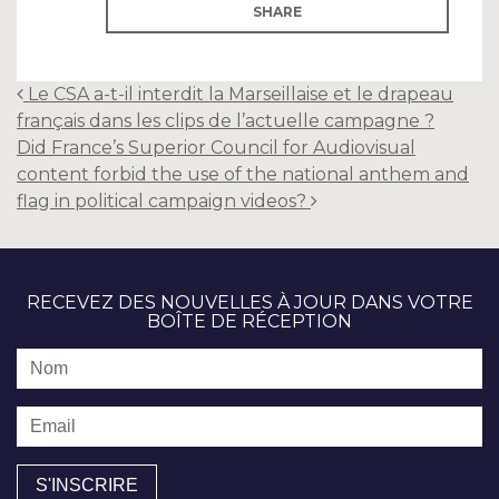
SHARE
Post
Le CSA a-t-il interdit la Marseillaise et le drapeau
navigation
français dans les clips de l’actuelle campagne ?
Did France’s Superior Council for Audiovisual
content forbid the use of the national anthem and
flag in political campaign videos?
RECEVEZ DES NOUVELLES À JOUR DANS VOTRE
BOÎTE DE RÉCEPTION
Nom
Email