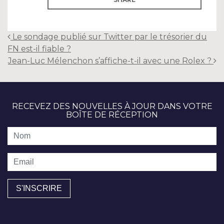
Post
Le sondage publié sur Twitter par le trésorier du
navigation
FN est-il fiable ?
Jean-Luc Mélenchon s’affiche-t-il avec une Rolex ?
RECEVEZ DES NOUVELLES À JOUR DANS VOTRE
BOÎTE DE RÉCEPTION
Nom
Email