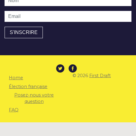
Email
© 2026
First Draft
Home
Élection française
Posez-nous votre
question
FAQ