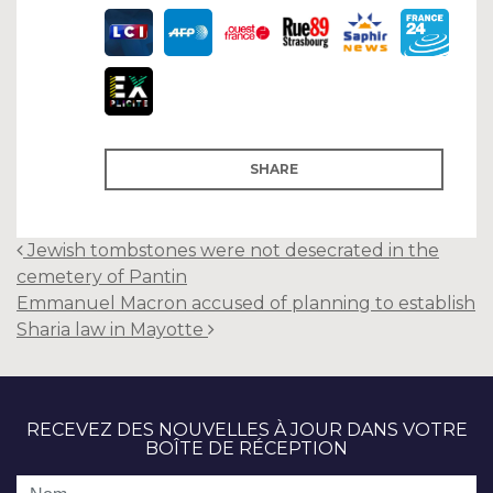
SHARE
Post
Jewish tombstones were not desecrated in the
navigation
cemetery of Pantin
Emmanuel Macron accused of planning to establish
Sharia law in Mayotte
RECEVEZ DES NOUVELLES À JOUR DANS VOTRE
BOÎTE DE RÉCEPTION
Nom