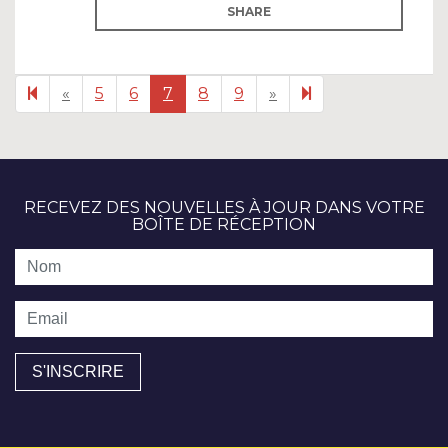
SHARE
Previous
Next
17
«
5
6
7
8
9
»
page
page
RECEVEZ DES NOUVELLES À JOUR DANS VOTRE
BOÎTE DE RÉCEPTION
Nom
Email